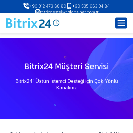
+90 312 473 88 80
+90 535 663 34 84
bitrixdestek@globalnet.com.tr
Bitrix24 Müşteri Servisi
Bitrix24: Üstün İstemci Desteği için Çok Yönlü
Kanalınız