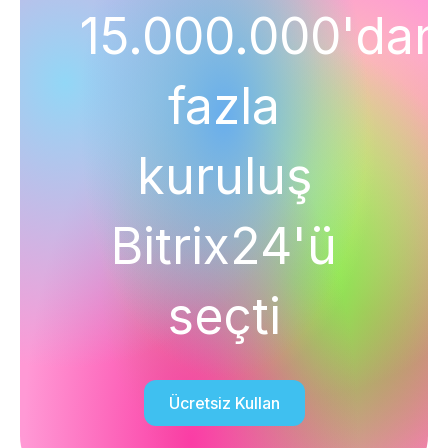
15.000.000'dan
fazla
kuruluş
Bitrix24'ü
seçti
Ücretsiz Kullan